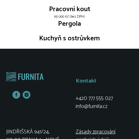
Pracovní kout
65 000 Kč (bez DPH)
Pergola
Kuchyň s ostrůvkem
Kontakt
+420 777 555 027
info@furnita.cz
JINDŘIŠSKÁ 941/24,
Zásady zpracování